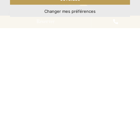
Changer mes préférences
Réserver
Château Saint-Jean - Hôtel & Spa *****
Avenue Henri de la Tourfondue, Parc Saint-Jean
03100 - Montluçon - France
Téléphone :
+33(0)4.70.03.26.57
E-mail :
reservation@chateau-saint-jean.com